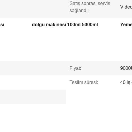
Satış sonrası servis
Video
sağlandı:
sı
dolgu makinesi 100ml-5000ml
Yeme
Fiyat:
9000
Teslim süresi:
40 iş