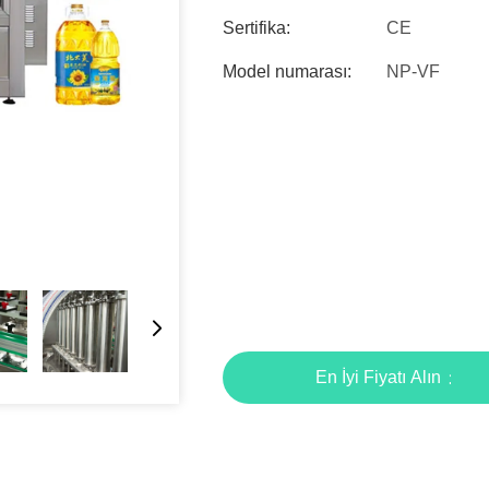
Sertifika:
CE
Model numarası:
NP-VF
En İyi Fiyatı Alın