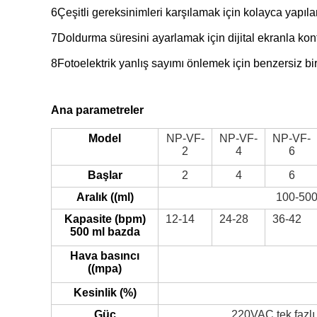
6Çeşitli gereksinimleri karşılamak için kolayca yapıla
7Doldurma süresini ayarlamak için dijital ekranla kon
8Fotoelektrik yanlış sayımı önlemek için benzersiz b
Ana parametreler
Model
NP-VF-
NP-VF-
NP-VF-
2
4
6
Başlar
2
4
6
Aralık ((ml)
100-500
Kapasite (bpm)
12-14
24-28
36-42
500 ml bazda
Hava basıncı
((mpa)
Kesinlik (%)
Güç
220VAC tek fazl