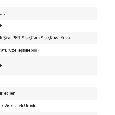
CK
F
ik Şişe,PET Şişe,Cam Şişe,Kova,Kova
afa (Özelleştirilebilir)
F
ik edilen
k Viskoziteli Ürünler