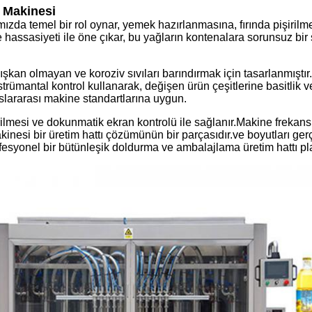
 Makinesi
da temel bir rol oynar, yemek hazırlanmasına, fırında pişirilme
 hassasiyeti ile öne çıkar, bu yağların kontenalara sorunsuz bir 
an olmayan ve koroziv sıvıları barındırmak için tasarlanmıştır.
mantal kontrol kullanarak, değişen ürün çeşitlerine basitlik ve 
lararası makine standartlarına uygun.
ilmesi ve dokunmatik ekran kontrolü ile sağlanır.Makine frekans ko
nesi bir üretim hattı çözümünün bir parçasıdır.ve boyutları ger
profesyonel bir bütünleşik doldurma ve ambalajlama üretim hattı pla