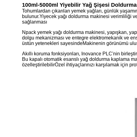
100ml-5000ml Yiyebilir Yağ Şişesi Doldurma
Tohumlardan çıkarılan yemek yağları, günlük yaşamımız
bulunur.Yiyecek yağı doldurma makinesi verimliliği ve
sağlanması
Npack yemek yağı doldurma makinesi, yapışkan, yapışk
dolgu mekanizması ve entegre elektromekanik ve enstrü
üstün yetenekleri sayesindeMakinenin görünümü ulus
Akıllı koruma fonksiyonları, Inovance PLC'nin birleştir
Bu kapalı otomatik esanslı yağ doldurma kaplama maki
özelleştirilebilirÖzel ihtiyaçlarınızı karşılamak için 