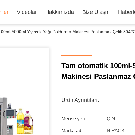
nler
Videolar
Hakkımızda
Bize Ulaşın
Haberl
100ml-5000ml Yiyecek Yağı Doldurma Makinesi Paslanmaz Çelik 304/3
Tam otomatik 100ml-
Makinesi Paslanmaz Ç
Ürün Ayrıntıları:
Menşe yeri:
ÇIN
Marka adı:
N PACK