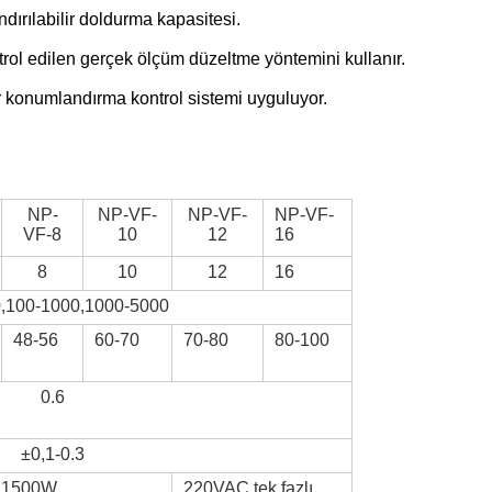
ndırılabilir doldurma kapasitesi.
trol edilen gerçek ölçüm düzeltme yöntemini kullanır.
ir konumlandırma kontrol sistemi uyguluyor.
NP-
NP-VF-
NP-VF-
NP-VF-
VF-8
10
12
16
8
10
12
16
,100-1000,1000-5000
48-56
60-70
70-80
80-100
0.6
±0,1-0.3
ı 1500W
220VAC tek fazlı