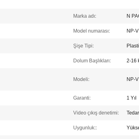
Marka adı:
N PA
Model numarası:
NP-V
Şişe Tipi:
Plast
Dolum Başlıkları:
2-16 k
Modeli:
NP-V
Garanti:
1 Yıl
Video çıkış denetimi:
Tedar
Uygunluk::
Yükse