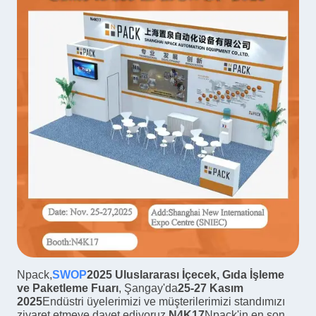
Npack,
SWOP
2025 Uluslararası İçecek, Gıda İşleme
ve Paketleme Fuarı
, Şangay'da
25-27 Kasım
2025
Endüstri üyelerimizi ve müşterilerimizi standımızı
ziyaret etmeye davet ediyoruz.
N4K17
Npack'in en son