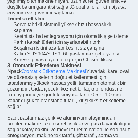
yapılmış olan makine hijyen, uzun süreli güvenilirlik ve
düşük bakım garantisi sağlar.Global alıcılar için piyasa
erişimini ve güvenini sağlamak.
Temel özellikleri:
Servo tahrikli sistemli yüksek hızlı hassaslıklı
kaplama
Kesintisiz hat entegrasyonu için otomatik şişe izleme
Farklı kapak türleri için ayarlanabilir tork
Boşalma riskini azaltan kesintisiz çalışma
Kalıcı SUS304/SUS316L paslanmaz çelik yapısı
Küresel piyasa uyumluluğu için CE sertifikası
3. Otomatik Etiketleme Makinesi
Npack
Otomatik Etiketleme Makinesi
Yuvarlak, kare, oval
ve düzensiz şişelerin doğru etiketlenmesi için
tasarlanmış yüksek hassasiyetli, tamamen otomatik bir
çözümdür. Gıda, içecek, kozmetik, ilaç gibi endüstriler
için uygundur,ve günlük kimyasallar, ± 0.5 ∼ 1.0 mm
kadar düşük toleranslarla tutarlı, kırışıklıksız etiketleme
sağlar.
Sabit paslanmaz çelik ve alüminyum alaşımından
üretilen makine, uzun süreli istikrar ve pas dayanıklılığını
sağlar.kolay bakım, ve mevcut üretim hatları ile sorunsuz
entegrasyon. makine tek taraflı, çift taraflı, sarma ve