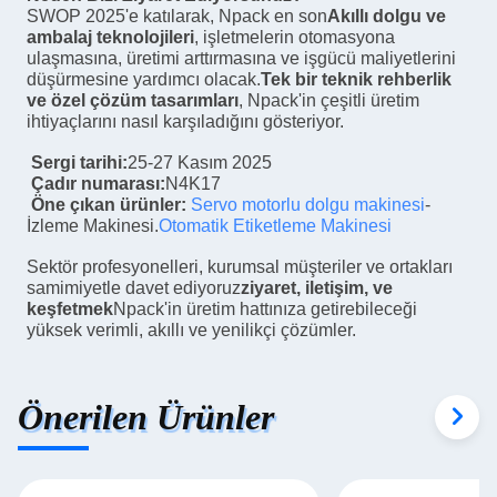
SWOP 2025'e katılarak, Npack en son
Akıllı dolgu ve
ambalaj teknolojileri
, işletmelerin otomasyona
ulaşmasına, üretimi arttırmasına ve işgücü maliyetlerini
düşürmesine yardımcı olacak.
Tek bir teknik rehberlik
ve özel çözüm tasarımları
, Npack'in çeşitli üretim
ihtiyaçlarını nasıl karşıladığını gösteriyor.
Sergi tarihi:
25-27 Kasım 2025
Çadır numarası:
N4K17
Öne çıkan ürünler:
Servo motorlu dolgu makinesi
-
İzleme Makinesi.
Otomatik Etiketleme Makinesi
Sektör profesyonelleri, kurumsal müşteriler ve ortakları
samimiyetle davet ediyoruz
ziyaret, iletişim, ve
keşfetmek
Npack'in üretim hattınıza getirebileceği
yüksek verimli, akıllı ve yenilikçi çözümler.
Önerilen Ürünler