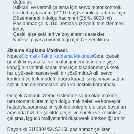
doğruluk
Istikrarlı ve verimli çalışma için servo motor kontrolü
Çoklu baş tasarımı (2 ′′ 10 baş) verimliliği artırmak için
Düzenlenebilir dolgu hacimleri (25 ‰ 5000 ml)
Paslanmaz çelik 316L temas yüzeyleri, temizlenmesi
kolay
Çeşitli şişe şekilleri ve boyutlarını destekler
Küresel piyasa uyumluluğu için CE sertifikası
2İzleme Kaplama Makinesi.
Npack
Otomatik Takip Kaplama Makinesi
Gıda, içecek,
günlük kimyasallar ve imalat gibi endüstrilerde şişe
kapağının verimli kapatılması için tasarlanmış yüksek
hızlı, yüksek hassasiyetli bir çözümdür.Akıllı servo
kontrolü ve tork modülü doğru kapağı sıkıştırmayı sağlar,
sızıntıların önlenmesi ve ürün kalitesinin korunması.
Gerçek zamanlı izleme sistemine sahip olan makine,
tam otomatik üretim için dolgu makineleri ve konveyör
hatlarıyla sorunsuz bir şekilde entegre olur.şişe boyutları
arasında hızlı bir şekilde geçiş, ve sürekli ve kesintisiz
çalışma, işgücü maliyetlerini düşürerek üretkenliği artırır.
Dayanıklı SUS304/SUS316L paslanmaz çelikten