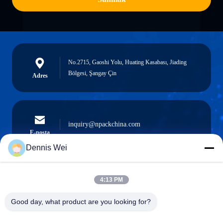
No.2715, Gaoshi Yolu, Huating Kasabası, Jiading
Bölgesi, Şangay Çin
Adres
inquiry@npackchina.com
E-posta
Dennis Wei
4:13 PM
0086-21-66035560
Telefon.
Good day, what product are you looking for?