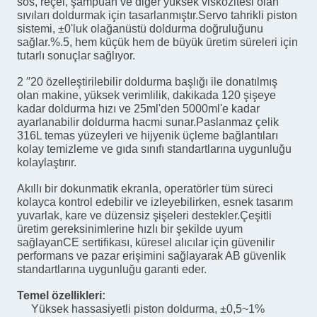
sos, reçel, şampuan ve diğer yüksek viskozitesi olan
sıvıları doldurmak için tasarlanmıştır.Servo tahrikli piston
sistemi, ±0'luk olağanüstü doldurma doğruluğunu
sağlar.%.5, hem küçük hem de büyük üretim süreleri için
tutarlı sonuçlar sağlıyor.
2 ′′20 özelleştirilebilir doldurma başlığı ile donatılmış
olan makine, yüksek verimlilik, dakikada 120 şişeye
kadar doldurma hızı ve 25ml'den 5000ml'e kadar
ayarlanabilir doldurma hacmi sunar.Paslanmaz çelik
316L temas yüzeyleri ve hijyenik üçleme bağlantıları
kolay temizleme ve gıda sınıfı standartlarına uygunluğu
kolaylaştırır.
Akıllı bir dokunmatik ekranla, operatörler tüm süreci
kolayca kontrol edebilir ve izleyebilirken, esnek tasarım
yuvarlak, kare ve düzensiz şişeleri destekler.Çeşitli
üretim gereksinimlerine hızlı bir şekilde uyum
sağlayanCE sertifikası, küresel alıcılar için güvenilir
performans ve pazar erişimini sağlayarak AB güvenlik
standartlarına uygunluğu garanti eder.
Temel özellikleri:
Yüksek hassasiyetli piston doldurma, ±0,5~1%