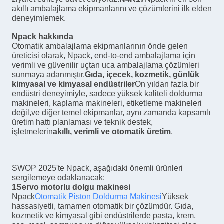
akıllı ambalajlama ekipmanlarını ve çözümlerini ilk elden
deneyimlemek.
Npack hakkında
Otomatik ambalajlama ekipmanlarının önde gelen
üreticisi olarak, Npack, end-to-end ambalajlama için
verimli ve güvenilir uçtan uca ambalajlama çözümleri
sunmaya adanmıştır.
Gıda, içecek, kozmetik, günlük
kimyasal ve kimyasal endüstriler
On yıldan fazla bir
endüstri deneyimiyle, sadece yüksek kaliteli doldurma
makineleri, kaplama makineleri, etiketleme makineleri
değil,ve diğer temel ekipmanlar, aynı zamanda kapsamlı
üretim hattı planlaması ve teknik destek,
işletmelerin
akıllı, verimli ve otomatik üretim
.
SWOP 2025'te Npack, aşağıdaki önemli ürünleri
sergilemeye odaklanacak:
1Servo motorlu dolgu makinesi
Npack
Otomatik Piston Doldurma Makinesi
Yüksek
hassasiyetli, tamamen otomatik bir çözümdür. Gıda,
kozmetik ve kimyasal gibi endüstrilerde pasta, krem,