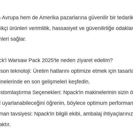
Avrupa hem de Amerika pazarlarına güvenilir bir tedarikçi
likçi ürünleri verimlilik, hassasiyet ve güvenilirliğe odak
mleri sağlar.
k'i Warsaw Pack 2025'te neden ziyaret edelim?
son teknoloji: Üretim hatlarını optimize etmek için tasa
nelerinde en son gelişmeleri keşfedin.
stomlaştırma Seçenekleri: Npack'in makinelerinin sizin ö
l uyarlanabileceğini öğrenin, böylece optimum performans
an tavsiyesi: Npack'in bilgili ekibi, ambalaj ihtiyaçların
ktır.