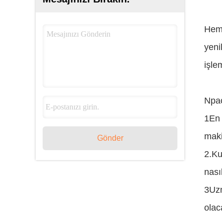
Hem 
yeni
işle
Npac
1En 
maki
Gönder
2.Ku
nası
3Uzm
olaca