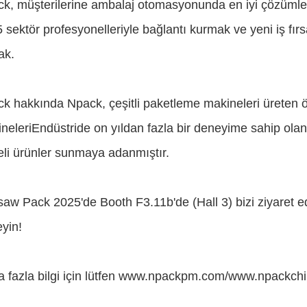
k, müşterilerine ambalaj otomasyonunda en iyi çözümle
 sektör profesyonelleriyle bağlantı kurmak ve yeni iş fırs
ak.
k hakkında Npack, çeşitli paketleme makineleri üreten ön
neleri
Endüstride on yıldan fazla bir deneyime sahip ola
teli ürünler sunmaya adanmıştır.
aw Pack 2025'de Booth F3.11b'de (Hall 3) bizi ziyaret ed
yin!
 fazla bilgi için lütfen www.npackpm.com/www.npackchin