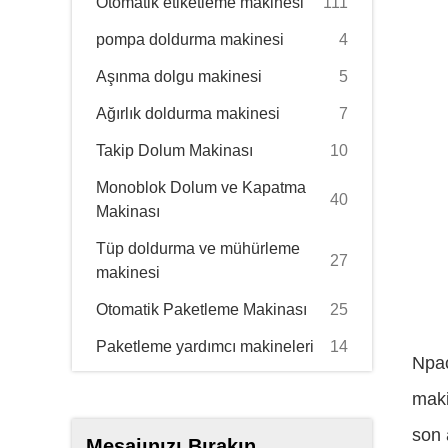
Otomatik etiketleme makinesi
111
pompa doldurma makinesi
4
Aşınma dolgu makinesi
5
Ağırlık doldurma makinesi
7
Takip Dolum Makinası
10
Monoblok Dolum ve Kapatma
40
Makinası
Tüp doldurma ve mühürleme
27
makinesi
Otomatik Paketleme Makinası
25
Paketleme yardımcı makineleri
14
Npac
maki
son 
Mesajınızı Bırakın.