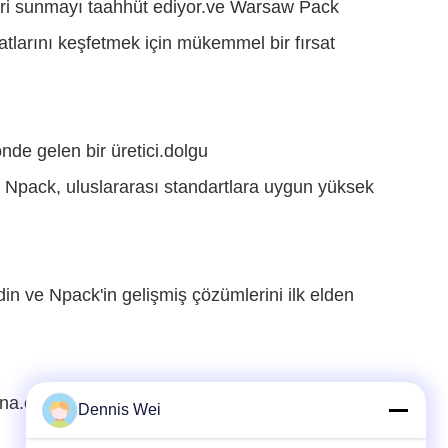
ri sunmayı taahhüt ediyor.ve Warsaw Pack
atlarını keşfetmek için mükemmel bir fırsat
de gelen bir üretici.
dolgu
n Npack, uluslararası standartlara uygun yüksek
in ve Npack'in gelişmiş çözümlerini ilk elden
a.com adresini ziyaret edin.
Dennis Wei