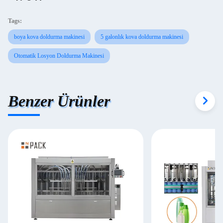
Tags:
boya kova doldurma makinesi
5 galonlık kova doldurma makinesi
Otomatik Losyon Doldurma Makinesi
Benzer Ürünler