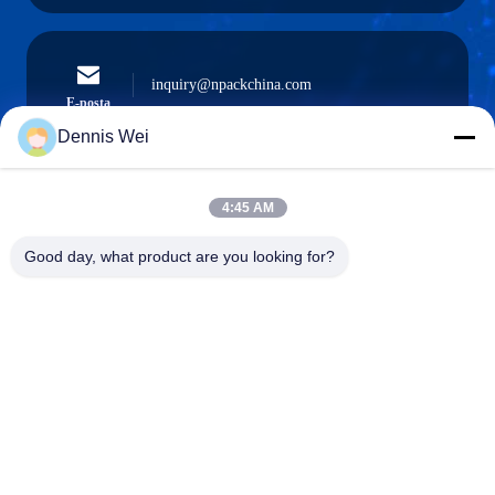
inquiry@npackchina.com
E-posta
Dennis Wei
4:45 AM
0086-21-66035560
Telefon.
Good day, what product are you looking for?
Shanghai Npack Automation Equipment Co.,
Ltd.