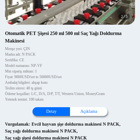
2
/
5
Otomatik PET Şişesi 250 ml 500 ml Saç Yağı Doldurma
Makinesi
Menşe yeri: ÇIN
Marka adı: N PACK
Sertifika: CE
Model numarası: NP-VF
Min sipariş miktarı: 1
Fiyat: 9000USD/set to 50000USD/set
Ambalaj bilgileri: ahşap kutu
Teslim süresi: 40 iş günü
Ödeme koşulları: L/C, D/A, D/P, T/T, Western Union, MoneyGram
Yetenek temini: 100 takım
Detay
Açıklama
Vurgulamak:
Evcil hayvan şişe doldurma makinesi N PACK
,
Saç yağı doldurma makinesi N PACK
,
Saç yağı şişesi doldurma makinesi N PACK