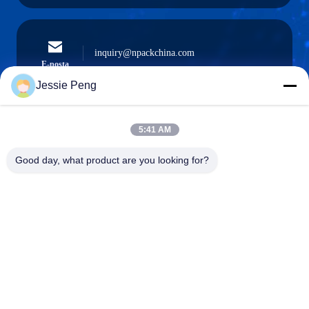
inquiry@npackchina.com
E-posta
Jessie Peng
5:41 AM
0086-21-66035560
Telefon.
Good day, what product are you looking for?
Shanghai Npack Automation Equipment Co.,
Ltd.