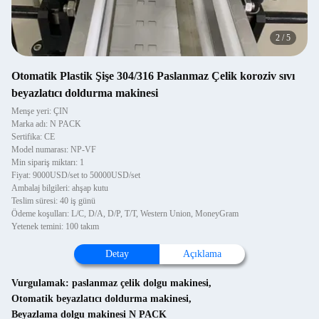
2
/
5
Otomatik Plastik Şişe 304/316 Paslanmaz Çelik koroziv sıvı
beyazlatıcı doldurma makinesi
Menşe yeri: ÇIN
Marka adı: N PACK
Sertifika: CE
Model numarası: NP-VF
Min sipariş miktarı: 1
Fiyat: 9000USD/set to 50000USD/set
Ambalaj bilgileri: ahşap kutu
Teslim süresi: 40 iş günü
Ödeme koşulları: L/C, D/A, D/P, T/T, Western Union, MoneyGram
Yetenek temini: 100 takım
Detay
Açıklama
Vurgulamak:
paslanmaz çelik dolgu makinesi
,
Otomatik beyazlatıcı doldurma makinesi
,
Beyazlama dolgu makinesi N PACK