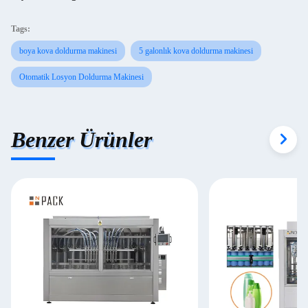
Tags:
boya kova doldurma makinesi
5 galonlık kova doldurma makinesi
Otomatik Losyon Doldurma Makinesi
Benzer Ürünler