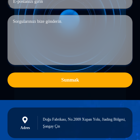
Sunmak
Doğu Fabrikası, No.2009 Xupan Yolu, Jiading Bölgesi,
Şangay Çin
Adres