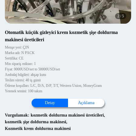
2
/
5
Otomatik küçük gizleyici krem kozmetik şişe doldurma
makinesi üreticileri
Menşe yeri: ÇIN
Marka adı: N PACK
Sertifika: CE
Min sipariş miktarı: 1
Fiyat: 9000USD/set to 50000USD/set
Ambalaj bilgileri: ahşap kutu
Teslim süresi: 40 iş günü
Ödeme koşulları: L/C, D/A, D/P, T/T, Western Union, MoneyGram
Yetenek temini: 100 takım
Detay
Açıklama
Vurgulamak:
kozmetik doldurma makinesi üreticileri
,
kozmetik şişe doldurma makinesi
,
Kozmetik krem doldurma makinesi