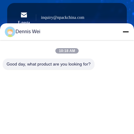
inquiry@npackchina.com
E-posta
Dennis Wei
10:18 AM
0086-21-66035560
Telefon.
Good day, what product are you looking for?
Shanghai Npack Automation Equipment Co.,
Ltd.