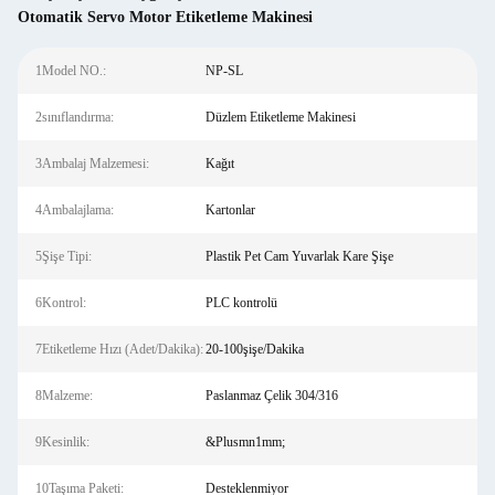
Otomatik Servo Motor Etiketleme Makinesi
1Model NO.:
NP-SL
2sınıflandırma:
Düzlem Etiketleme Makinesi
3Ambalaj Malzemesi:
Kağıt
4Ambalajlama:
Kartonlar
5Şişe Tipi:
Plastik Pet Cam Yuvarlak Kare Şişe
6Kontrol:
PLC kontrolü
7Etiketleme Hızı (Adet/Dakika):
20-100şişe/Dakika
8Malzeme:
Paslanmaz Çelik 304/316
9Kesinlik:
&Plusmn1mm;
10Taşıma Paketi:
Desteklenmiyor