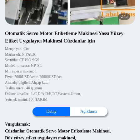
2
/
5
Otomatik Servo Motor Etiketleme Makinesi Yassı Yüzey
Etiket Uygulayıcı Makinesi Cüzdanlar için
Menşe yeri: Çin
Marka adı: N PACK
Sertifika: CE ISO SGS
Model numarası: NP-SL
Min sipariş miktarı: 1
Fiyat: 5000USD/set to 20000USD/set
Ambalaj bilgileri: Ahşap kutu
Teslim süresi: 40 iş günü
Ödeme koşulları: L/C,D/A,D/P,T/T,Western Union,
Yetenek temini: 100 TAKIM
Detay
Açıklama
Vurgulamak:
Cüzdanlar Otomatik Servo Motor Etiketleme Makinesi
,
Düz yüzey etiket uygulayıcı makinesi
,