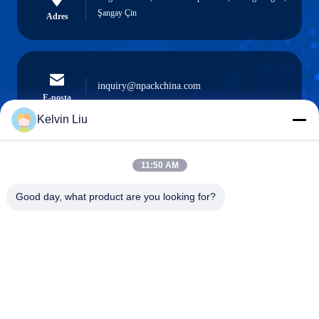
Şangay Çin
Adres
inquiry@npackchina.com
E-posta
Kelvin Liu
11:50 AM
0086-21-66035560
Telefon.
Good day, what product are you looking for?
Shanghai Npack Automation Equipment Co.,
Ltd.