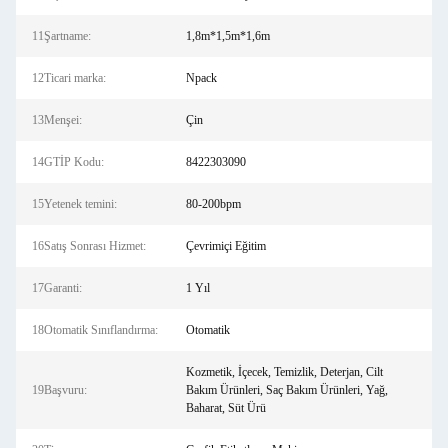
11Şartname:
1,8m*1,5m*1,6m
12Ticari marka:
Npack
13Menşei:
Çin
14GTİP Kodu:
8422303090
15Yetenek temini:
80-200bpm
16Satış Sonrası Hizmet:
Çevrimiçi Eğitim
17Garanti:
1 Yıl
18Otomatik Sınıflandırma:
Otomatik
Kozmetik, İçecek, Temizlik, Deterjan, Cilt
19Başvuru:
Bakım Ürünleri, Saç Bakım Ürünleri, Yağ,
Baharat, Süt Ürü