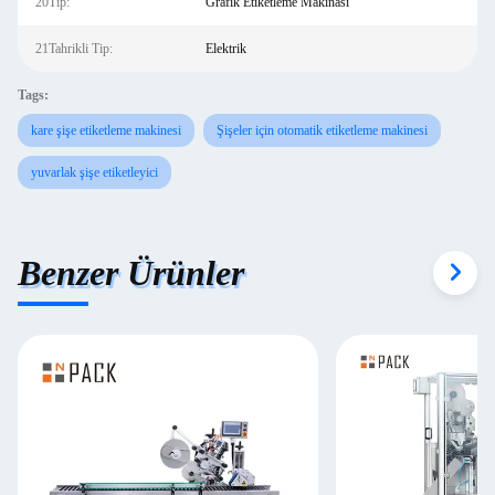
20Tip:
Grafik Etiketleme Makinası
21Tahrikli Tip:
Elektrik
Tags:
kare şişe etiketleme makinesi
Şişeler için otomatik etiketleme makinesi
yuvarlak şişe etiketleyici
Benzer Ürünler