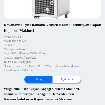
Kavanozlar İçin Otomatik Yüksek Kaliteli İndüksiyon Kapak
Kapatma Makinesi
Menşe yeri: Çin
Marka adı: N PACK
Sertifika: CE
Min sipariş miktarı: 1
Fiyat: 3000USD/set to 20000USD/set
Ambalaj bilgileri: Ahşap kutu
Teslim süresi: 40 iş günü
Ödeme koşulları: L/C, D/A, D/P, T/T, Western Union, MoneyGram
Yetenek temini: 100 takım
Detay
Açıklama
Vurgulamak:
İndüksiyon Kapağı Sıfırlama Makinesi
,
Otomatik İndüksiyon Kapağı Sıfırlama Makinesi
,
Kavanoz İndüksiyon Kapak Kapatma Makinesi