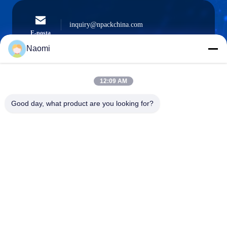
inquiry@npackchina.com
E-posta
Naomi
12:09 AM
0086-21-66035560
Telefon.
Good day, what product are you looking for?
Shanghai Npack Automation Equipment Co.,
Ltd.