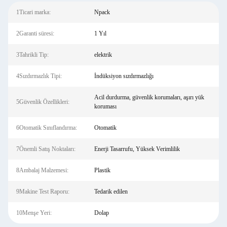
1Ticari marka:
Npack
2Garanti süresi:
1 Yıl
3Tahrikli Tip:
elektrik
4Sızdırmazlık Tipi:
İndüksiyon sızdırmazlığı
Acil durdurma, güvenlik korumaları, aşırı yük
5Güvenlik Özellikleri:
koruması
6Otomatik Sınıflandırma:
Otomatik
7Önemli Satış Noktaları:
Enerji Tasarrufu, Yüksek Verimlilik
8Ambalaj Malzemesi:
Plastik
9Makine Test Raporu:
Tedarik edilen
10Menşe Yeri:
Dolap