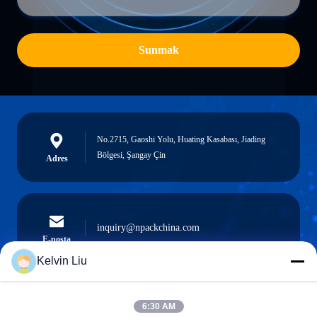
Sunmak
No.2715, Gaoshi Yolu, Huating Kasabası, Jiading
Bölgesi, Şangay Çin
Adres
inquiry@npackchina.com
E-posta
Kelvin Liu
6:30 AM
0086-21-66035560